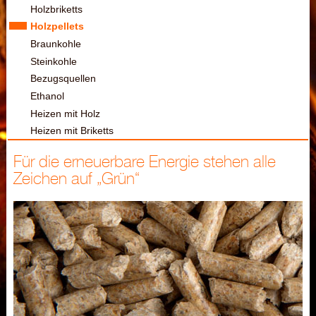
Holzbriketts
Holzpellets
Braunkohle
Steinkohle
Bezugsquellen
Ethanol
Heizen mit Holz
Heizen mit Briketts
Für die erneuerbare Energie stehen alle
Zeichen auf „Grün“