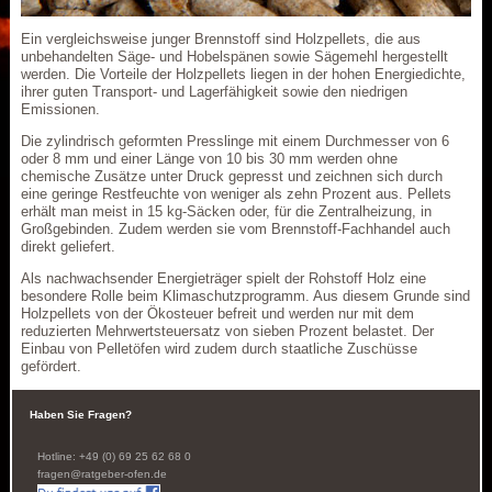
Ein vergleichsweise junger Brennstoff sind Holzpellets, die aus
unbehandelten Säge- und Hobelspänen sowie Sägemehl hergestellt
werden. Die Vorteile der Holzpellets liegen in der hohen Energiedichte,
ihrer guten Transport- und Lagerfähigkeit sowie den niedrigen
Emissionen.
Die zylindrisch geformten Presslinge mit einem Durchmesser von 6
oder 8 mm und einer Länge von 10 bis 30 mm werden ohne
chemische Zusätze unter Druck gepresst und zeichnen sich durch
eine geringe Restfeuchte von weniger als zehn Prozent aus. Pellets
erhält man meist in 15 kg-Säcken oder, für die Zentralheizung, in
Großgebinden. Zudem werden sie vom Brennstoff-Fachhandel auch
direkt geliefert.
Als nachwachsender Energieträger spielt der Rohstoff Holz eine
besondere Rolle beim Klimaschutzprogramm. Aus diesem Grunde sind
Holzpellets von der Ökosteuer befreit und werden nur mit dem
reduzierten Mehrwertsteuersatz von sieben Prozent belastet. Der
Einbau von Pelletöfen wird zudem durch staatliche Zuschüsse
gefördert.
Haben Sie Fragen?
Hotline: +49 (0) 69 25 62 68 0
fragen@ratgeber-ofen.de