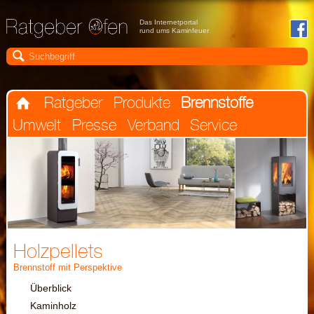
Das Internetportal
rund ums Kaminfeuer

Ratgeber
Produkte
Brennstoffe

Umwelt
Presse
Verband
Service
Holzpellets
Brennstoff mit Perspektive
Überblick
Kaminholz