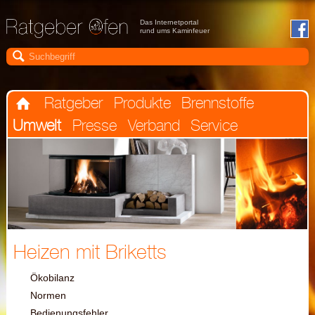
Das Internetportal
rund ums Kaminfeuer

Ratgeber
Produkte
Brennstoffe

Umwelt
Presse
Verband
Service
Heizen mit Briketts
Ökobilanz
Normen
Bedienungsfehler