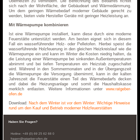
Überheizen zu verhindern. Die Berechnung des Bedarfes richtet
sich nach der Wohnfläche, der Gebäudeart und Wärmedämmung.
Um dem geringen Wärmebedarf moderner Gebäude gerecht zu
werden, bieten viele Hersteller Geräte mit geringer Heizleistung an.
Mit Wärmepumpe kombinieren
Ist eine Wärmepumpe installiert, kann diese durch eine moderne
Feuerstätte unterstützt werden. Am besten eignet sich in diesem
Fall ein wasserführender Holz- oder Pelletofen. Hierbei speist die
wasserführende Holzfeuerung in den gleichen Heizkreislauf wie die
Wärmepumpe ein und kann im Winter die Kosten niedrig halten, da
die Leistung einer Wärmepumpe bei sinkenden Außentemperaturen
abnimmt und bei tiefen Temperaturen ein Heizstab zugeschaltet
wird. Während in den Sommermonaten und in der Übergangszeit
die Wärmepumpe die Versorgung übernimmt, kann in der kalten
Jahreszeit die Feuerstätte einen Teil des Wärmebedarfs decken
und dabei die Heizungsanlage und somit die Haushaltskasse
merklich entlasten. Weitere Informationen unter
www.ratgeber-
ofen.de
Download:
Nach dem Winter ist vor dem Winter: Wichtige Hinweise
rund um den Kauf und Betrieb moderner Holzfeuerstätten
Haben Sie Fragen?
Hotline: +49 (0) 69 25 62 68 0
fragen@ratgeber-ofen.de