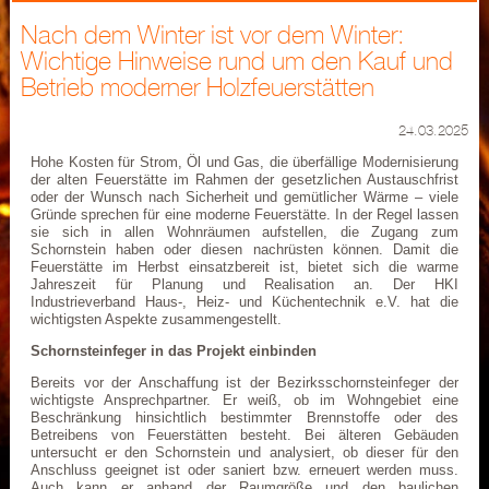
Nach dem Winter ist vor dem Winter:
Wichtige Hinweise rund um den Kauf und
Betrieb moderner Holzfeuerstätten
24.03.2025
Hohe Kosten für Strom, Öl und Gas, die überfällige Modernisierung
der alten Feuerstätte im Rahmen der gesetzlichen Austauschfrist
oder der Wunsch nach Sicherheit und gemütlicher Wärme – viele
Gründe sprechen für eine moderne Feuerstätte. In der Regel lassen
sie sich in allen Wohnräumen aufstellen, die Zugang zum
Schornstein haben oder diesen nachrüsten können. Damit die
Feuerstätte im Herbst einsatzbereit ist, bietet sich die warme
Jahreszeit für Planung und Realisation an. Der HKI
Industrieverband Haus-, Heiz- und Küchentechnik e.V. hat die
wichtigsten Aspekte zusammengestellt.
Schornsteinfeger in das Projekt einbinden
Bereits vor der Anschaffung ist der Bezirksschornsteinfeger der
wichtigste Ansprechpartner. Er weiß, ob im Wohngebiet eine
Beschränkung hinsichtlich bestimmter Brennstoffe oder des
Betreibens von Feuerstätten besteht. Bei älteren Gebäuden
untersucht er den Schornstein und analysiert, ob dieser für den
Anschluss geeignet ist oder saniert bzw. erneuert werden muss.
Auch kann er anhand der Raumgröße und den baulichen