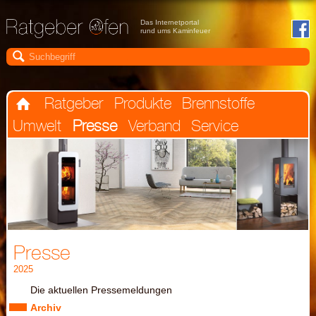
Das Internetportal
rund ums Kaminfeuer

Ratgeber
Produkte
Brennstoffe

Umwelt
Presse
Verband
Service
Presse
2025
Die aktuellen Pressemeldungen
Archiv