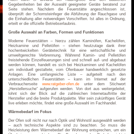
Gegebenheiten bei der Auswahl geeigneter Geräte beratend zur
Seite stehen. Nachdem die Feuerstätte angeschlossen ist,
überprüft der Schornsteinfeger die Abführung der Rauchgase und
die Einhaltung aller notwendigen Vorschriften. Ist alles in Ordnung,
erteilt er die offizielle Betriebserlaubnis.
Große Auswahl an Farben, Formen und Funktionen
Moderne Feuerstätten – hierzu zählen Kaminöfen, Kachelöfen,
Heizkamine und Pelletöfen – stehen heutzutage dank ihrer
hochentwickelten Gerätetechnik für eine wirtschaftliche und
umweltgerechte Verbrennung. Während Kamin- und Pelletöfen
freistehende Einzelfeuerungen sind und schnell auf- und abgebaut
werden können, handelt es sich bei Heizkaminen und Kachelöfen
um individuell gestaltete, vom Ofenbauer handwerklich gesetzte
Anlagen. Eine umfangreiche Liste – aufgeteilt nach den
unterschiedlichen Feuerstätten – kann im Internet auf der
Verbraucherseite
www.ratgeber-ofen.de
unter dem Stichwort
„Herstellersuche“ aufgerufen werden. Von dort aus weitergeleitet,
lohnt sich der Blick auf die zahlreichen Internetauftritte der
Hersteller und die breite Produktpalette. Wer sein zukünftiges Gerät
live erleben möchte, findet eine große Auswahl im Fachhandel.
Wärmebedarf im Fokus
Der Ofen soll nicht nur nach Optik und Wohnstil ausgewählt werden
– auch technische Aspekte sind zu beachten. So muss die
Heizleistung dem Wärmebedarf der Wohnung entsprechen, um ein