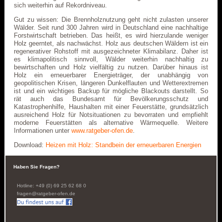
sich weiterhin auf Rekordniveau.
Gut zu wissen: Die Brennholznutzung geht nicht zulasten unserer
Wälder. Seit rund 300 Jahren wird in Deutschland eine nachhaltige
Forstwirtschaft betrieben. Das heißt, es wird hierzulande weniger
Holz geerntet, als nachwächst. Holz aus deutschen Wäldern ist ein
regenerativer Rohstoff mit ausgezeichneter Klimabilanz. Daher ist
es klimapolitisch sinnvoll, Wälder weiterhin nachhaltig zu
bewirtschaften und Holz vielfältig zu nutzen. Darüber hinaus ist
Holz ein erneuerbarer Energieträger, der unabhängig von
geopolitischen Krisen, längeren Dunkelflauten und Wetterextremen
ist und ein wichtiges Backup für mögliche Blackouts darstellt. So
rät auch das Bundesamt für Bevölkerungsschutz und
Katastrophenhilfe, Haushalten mit einer Feuerstätte, grundsätzlich
ausreichend Holz für Notsituationen zu bevorraten und empfiehlt
moderne Feuerstätten als alternative Wärmequelle. Weitere
Informationen unter
www.ratgeber-ofen.de
.
Download:
Heizen mit Holz: Standbein der erneuerbaren Energien
Haben Sie Fragen?
Hotline: +49 (0) 69 25 62 68 0
fragen@ratgeber-ofen.de