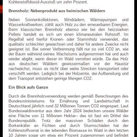
Kohlenstoffdioxid-Ausstoß um zehn Prozent.
Brennholz: Nebenprodukt aus heimischen Wäldern
Neben Sonnenkollektoren, Windrädern, Wärmepumpen und
Wasserkraftwerken, zählt auch Holz zu den erneuerbaren Energien.
Beim klassischen Brennholz ebenso wie bei den heizstarken
Pellets handelt es sich um einen klimaneutralen Rohstoff. Im
Regelfall wird hierfür Kronen- oder Stammholz verwendet, das
qualitativ schlechter gewachsen und daher für andere Zwecke nicht
geeignet ist. Bei seiner Verbrennung fällt nur so viel CO2 an, wie
der Baum während seines Wachstums aufgenommen hat und auch
wieder abgibt, wenn dieser im Wald verrotten würde. Da das Holz
aus deutschen Wäldern gewissermaßen vor der Haustür
nachwächst, muss es nicht über weite Strecken transportiert oder
verschifft werden. Lediglich bei der Holzernte, der Aufbereitung und
dem Transport entstehen geringe Mengen CO2.
Ein Blick aufs Ganze
Durch die Brennholzverwendung werden gemäß Berechnungen des
Bundesministeriums für Ernährung und Landwirtschaft in
Deutschland jährlich rund 32 Millionen Tonnen CO2 eingespart. Laut
Bundeswaldinventur aus dem Jahr 2024 bedecken unsere Wälder
eine Fläche von 11 Millionen Hektar– das ist fast ein Drittel der
Bundesrepublik. Trotz der massiven Schäden durch den
Borkenkäfer an Fichten und durch Sturmschäden hat der
Kohlenstoffvorrat in der lebenden Biomasse im Wald in den letzten
10 Jahren sogar um etwa ein Prozent zugenommen und befindet