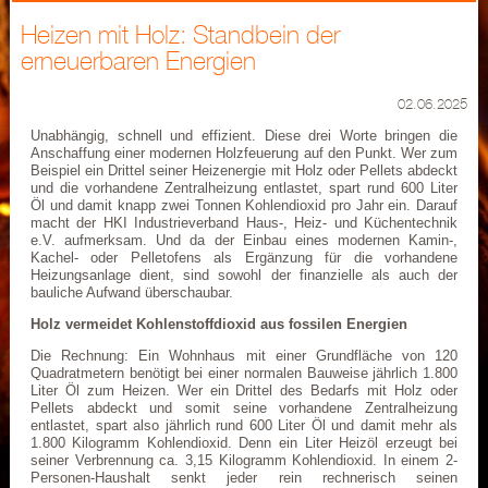
Heizen mit Holz: Standbein der
erneuerbaren Energien
02.06.2025
Unabhängig, schnell und effizient. Diese drei Worte bringen die
Anschaffung einer modernen Holzfeuerung auf den Punkt. Wer zum
Beispiel ein Drittel seiner Heizenergie mit Holz oder Pellets abdeckt
und die vorhandene Zentralheizung entlastet, spart rund 600 Liter
Öl und damit knapp zwei Tonnen Kohlendioxid pro Jahr ein. Darauf
macht der HKI Industrieverband Haus-, Heiz- und Küchentechnik
e.V. aufmerksam. Und da der Einbau eines modernen Kamin-,
Kachel- oder Pelletofens als Ergänzung für die vorhandene
Heizungsanlage dient, sind sowohl der finanzielle als auch der
bauliche Aufwand überschaubar.
Holz vermeidet Kohlenstoffdioxid aus fossilen Energien
Die Rechnung: Ein Wohnhaus mit einer Grundfläche von 120
Quadratmetern benötigt bei einer normalen Bauweise jährlich 1.800
Liter Öl zum Heizen. Wer ein Drittel des Bedarfs mit Holz oder
Pellets abdeckt und somit seine vorhandene Zentralheizung
entlastet, spart also jährlich rund 600 Liter Öl und damit mehr als
1.800 Kilogramm Kohlendioxid. Denn ein Liter Heizöl erzeugt bei
seiner Verbrennung ca. 3,15 Kilogramm Kohlendioxid. In einem 2-
Personen-Haushalt senkt jeder rein rechnerisch seinen