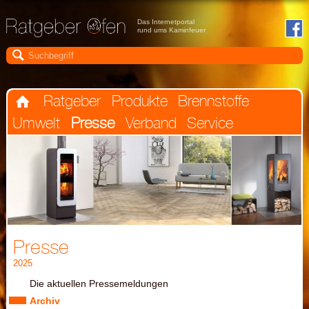
Das Internetportal
rund ums Kaminfeuer

Ratgeber
Produkte
Brennstoffe

Umwelt
Presse
Verband
Service
Presse
2025
Die aktuellen Pressemeldungen
Archiv