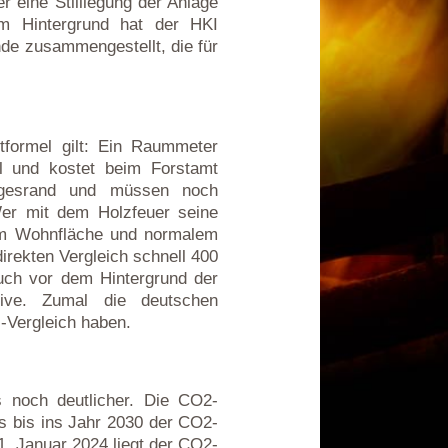
r eine Stilllegung der Anlage
em Hintergrund hat der HKI
de zusammengestellt, die für
stformel gilt: Ein Raummeter
öl und kostet beim Forstamt
gesrand und müssen noch
Wer mit dem Holzfeuer seine
 qm Wohnfläche und normalem
irekten Vergleich schnell 400
Auch vor dem Hintergrund der
tive. Zumal die deutschen
-Vergleich haben.
 noch deutlicher. Die CO2-
ss bis ins Jahr 2030 der CO2-
1. Januar 2024 liegt der CO2-