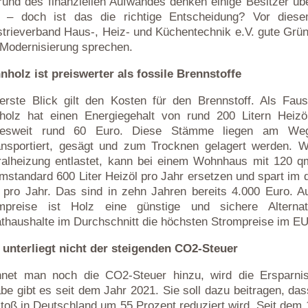
rund des finanziellen Aufwandes denken einige Besitzer übe
 – doch ist das die richtige Entscheidung? Vor dies
strieverband Haus-, Heiz- und Küchentechnik e.V. gute Grün
 Modernisierung sprechen.
nholz ist preiswerter als fossile Brennstoffe
erste Blick gilt den Kosten für den Brennstoff. Als Fau
holz hat einen Energiegehalt von rund 200 Litern Heiz
desweit rund 60 Euro. Diese Stämme liegen am We
ansportiert, gesägt und zum Trocknen gelagert werden. 
ralheizung entlastet, kann bei einem Wohnhaus mit 120
standard 600 Liter Heizöl pro Jahr ersetzen und spart im d
 pro Jahr. Das sind in zehn Jahren bereits 4.000 Euro. 
mpreise ist Holz eine günstige und sichere Alterna
athaushalte im Durchschnitt die höchsten Strompreise im EU
 unterliegt nicht der steigenden CO2-Steuer
net man noch die CO2-Steuer hinzu, wird die Ersparnis
be gibt es seit dem Jahr 2021. Sie soll dazu beitragen, da
toß in Deutschland um 55 Prozent reduziert wird. Seit dem 