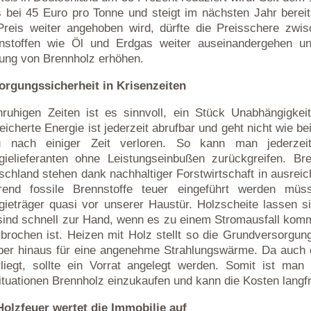
s bei 45 Euro pro Tonne und steigt im nächsten Jahr berei
Preis weiter angehoben wird, dürfte die Preisschere zwi
nstoffen wie Öl und Erdgas weiter auseinandergehen un
ung von Brennholz erhöhen.
orgungssicherheit in Krisenzeiten
nruhigen Zeiten ist es sinnvoll, ein Stück Unabhängigke
eicherte Energie ist jederzeit abrufbar und geht nicht wie b
u nach einiger Zeit verloren. So kann man jederze
gielieferanten ohne Leistungseinbußen zurückgreifen. Br
schland stehen dank nachhaltiger Forstwirtschaft in ausrei
end fossile Brennstoffe teuer eingeführt werden müs
gieträger quasi vor unserer Haustür. Holzscheite lassen
sind schnell zur Hand, wenn es zu einem Stromausfall komm
rbrochen ist. Heizen mit Holz stellt so die Grundversorgu
ber hinaus für eine angenehme Strahlungswärme. Da auch
rliegt, sollte ein Vorrat angelegt werden. Somit ist man
ituationen Brennholz einzukaufen und kann die Kosten langfri
Holzfeuer wertet die Immobilie auf