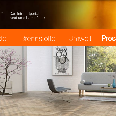
Das Internetportal
rund ums Kaminfeuer
te
Brennstoffe
Umwelt
Pres