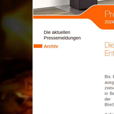
Pr
2024
Die aktuellen
Pressemeldungen
Die
Archiv
En
Bis 
ausg
zwis
in B
der 
BImS