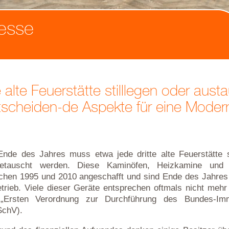
esse
 alte Feuerstätte stilllegen oder aus
tscheiden-de Aspekte für eine Modern
Ende des Jahres muss etwa jede dritte alte Feuerstätte st
etauscht werden. Diese Kaminöfen, Heizkamine und 
chen 1995 und 2010 angeschafft und sind Ende des Jahres
etrieb. Viele dieser Geräte entsprechen oftmals nicht mehr
„Ersten Verordnung zur Durchführung des Bundes-Immi
chV).