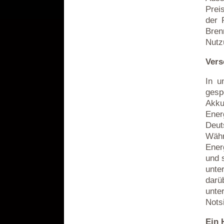
Prei
der 
Bren
Nutz
Vers
In u
gesp
Akk
Ener
Deut
Währ
Ener
und 
unte
darü
unte
Nots
Ein 