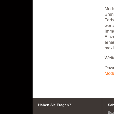
Mode
Bren
Farb
wert
Immo
Einz
erne
maxi
Weit
Down
Mode
Haben Sie Fragen?
Sch
Bez