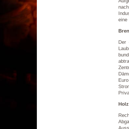
Aufg
nach
Indu
eine
Bren
Der 
Laub
bun
abtr
Zent
Dämm
Euro
Stro
Priv
Holz
Rech
Abga
Auss