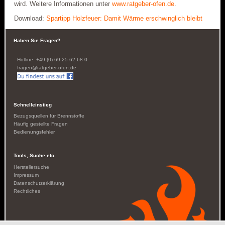
wird. Weitere Informationen unter
www.ratgeber-ofen.de
.
Download:
Spartipp Holzfeuer: Damit Wärme erschwinglich bleibt
Haben Sie Fragen?
Hotline: +49 (0) 69 25 62 68 0
fragen@ratgeber-ofen.de
Schnelleinstieg
Bezugsquellen für Brennstoffe
Häufig gestellte Fragen
Bedienungsfehler
Tools, Suche etc.
Herstellersuche
Impressum
Datenschutzerklärung
Rechtliches