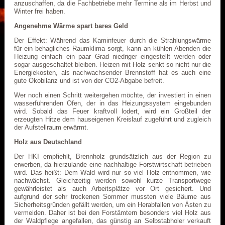
anzuschaffen, da die Fachbetriebe mehr Termine als im Herbst und
Winter frei haben.
Angenehme Wärme spart bares Geld
Der Effekt: Während das Kaminfeuer durch die Strahlungswärme
für ein behagliches Raumklima sorgt, kann an kühlen Abenden die
Heizung einfach ein paar Grad niedriger eingestellt werden oder
sogar ausgeschaltet bleiben. Heizen mit Holz senkt so nicht nur die
Energiekosten, als nachwachsender Brennstoff hat es auch eine
gute Ökobilanz und ist von der CO2-Abgabe befreit.
Wer noch einen Schritt weitergehen möchte, der investiert in einen
wasserführenden Ofen, der in das Heizungssystem eingebunden
wird. Sobald das Feuer kraftvoll lodert, wird ein Großteil der
erzeugten Hitze dem hauseigenen Kreislauf zugeführt und zugleich
der Aufstellraum erwärmt.
Holz aus Deutschland
Der HKI empfiehlt, Brennholz grundsätzlich aus der Region zu
erwerben, da hierzulande eine nachhaltige Forstwirtschaft betrieben
wird. Das heißt: Dem Wald wird nur so viel Holz entnommen, wie
nachwächst. Gleichzeitig werden sowohl kurze Transportwege
gewährleistet als auch Arbeitsplätze vor Ort gesichert. Und
aufgrund der sehr trockenen Sommer mussten viele Bäume aus
Sicherheitsgründen gefällt werden, um ein Herabfallen von Ästen zu
vermeiden. Daher ist bei den Forstämtern besonders viel Holz aus
der Waldpflege angefallen, das günstig an Selbstabholer verkauft