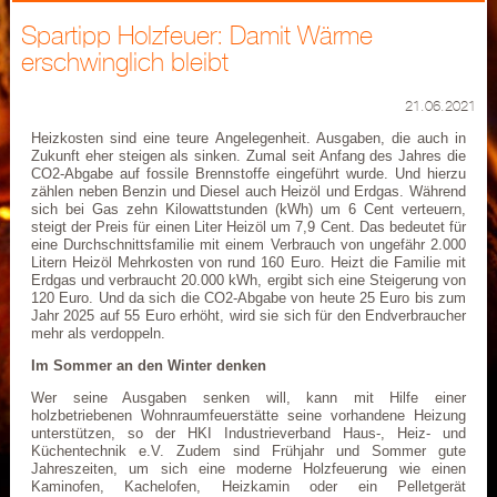
Spartipp Holzfeuer: Damit Wärme
erschwinglich bleibt
21.06.2021
Heizkosten sind eine teure Angelegenheit. Ausgaben, die auch in
Zukunft eher steigen als sinken. Zumal seit Anfang des Jahres die
CO2-Abgabe auf fossile Brennstoffe eingeführt wurde. Und hierzu
zählen neben Benzin und Diesel auch Heizöl und Erdgas. Während
sich bei Gas zehn Kilowattstunden (kWh) um 6 Cent verteuern,
steigt der Preis für einen Liter Heizöl um 7,9 Cent. Das bedeutet für
eine Durchschnittsfamilie mit einem Verbrauch von ungefähr 2.000
Litern Heizöl Mehrkosten von rund 160 Euro. Heizt die Familie mit
Erdgas und verbraucht 20.000 kWh, ergibt sich eine Steigerung von
120 Euro. Und da sich die CO2-Abgabe von heute 25 Euro bis zum
Jahr 2025 auf 55 Euro erhöht, wird sie sich für den Endverbraucher
mehr als verdoppeln.
Im Sommer an den Winter denken
Wer seine Ausgaben senken will, kann mit Hilfe einer
holzbetriebenen Wohnraumfeuerstätte seine vorhandene Heizung
unterstützen, so der HKI Industrieverband Haus-, Heiz- und
Küchentechnik e.V. Zudem sind Frühjahr und Sommer gute
Jahreszeiten, um sich eine moderne Holzfeuerung wie einen
Kaminofen, Kachelofen, Heizkamin oder ein Pelletgerät