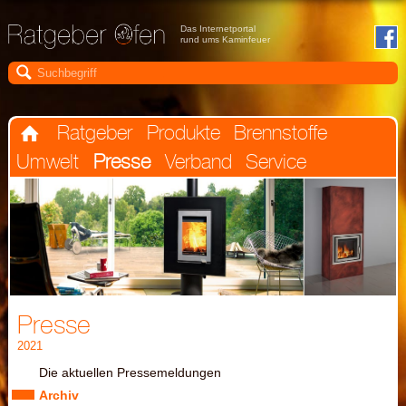
Das Internetportal
rund ums Kaminfeuer

Ratgeber
Produkte
Brennstoffe

Umwelt
Presse
Verband
Service
Presse
2021
Die aktuellen Pressemeldungen
Archiv