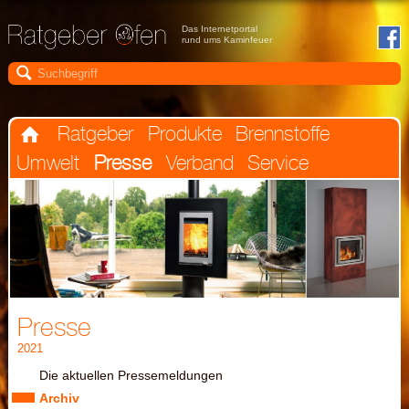
Das Internetportal
rund ums Kaminfeuer

Ratgeber
Produkte
Brennstoffe

Umwelt
Presse
Verband
Service
Presse
2021
Die aktuellen Pressemeldungen
Archiv