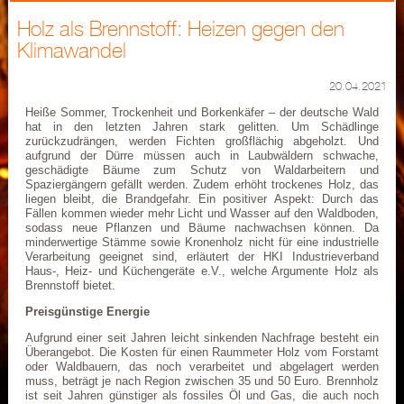
Holz als Brennstoff: Heizen gegen den
Klimawandel
20.04.2021
Heiße Sommer, Trockenheit und Borkenkäfer – der deutsche Wald
hat in den letzten Jahren stark gelitten. Um Schädlinge
zurückzudrängen, werden Fichten großflächig abgeholzt. Und
aufgrund der Dürre müssen auch in Laubwäldern schwache,
geschädigte Bäume zum Schutz von Waldarbeitern und
Spaziergängern gefällt werden. Zudem erhöht trockenes Holz, das
liegen bleibt, die Brandgefahr. Ein positiver Aspekt: Durch das
Fällen kommen wieder mehr Licht und Wasser auf den Waldboden,
sodass neue Pflanzen und Bäume nachwachsen können. Da
minderwertige Stämme sowie Kronenholz nicht für eine industrielle
Verarbeitung geeignet sind, erläutert der HKI Industrieverband
Haus-, Heiz- und Küchengeräte e.V., welche Argumente Holz als
Brennstoff bietet.
Preisgünstige Energie
Aufgrund einer seit Jahren leicht sinkenden Nachfrage besteht ein
Überangebot. Die Kosten für einen Raummeter Holz vom Forstamt
oder Waldbauern, das noch verarbeitet und abgelagert werden
muss, beträgt je nach Region zwischen 35 und 50 Euro. Brennholz
ist seit Jahren günstiger als fossiles Öl und Gas, die auch noch