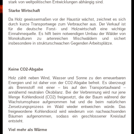
stark von weltpolitischen Entwicklungen abhängig sind.
Starke Wirtschaft
Da Holz gewissermaßen vor der Haustür wächst, zeichnet es sich
durch kurze Transportwege zum Verbraucher aus. Der Verkauf ist
für die deutsche Forst- und Holzwirtschaft eine wichtige
Einnahmequelle. Es hilft beim notwendigen Umbau der Wälder von
Monokulturen zu artenreichen Mischwäldern und sichert
insbesondere in strukturschwachen Gegenden Arbeitsplätze.
Keine CO2-Abgabe
Holz zählt neben Wind, Wasser und Sonne zu den erneuerbaren
Energien und ist daher von der CO2-Abgabe befreit. Es überzeugt
als Brennstoff mit einer – bis auf den Transportaufwand –
annähernd neutralen Ökobilanz. Bei der Verbrennung wird nur jene
Menge Kohlendioxid (CO2) freigesetzt, die der Baum während der
Wachstumsphase aufgenommen hat und die beim natürlichen
Zersetzungsprozess im Wald wieder entweichen würde. Das
freigewordene Kohlendioxid wird wiederum von nachwachsenden
Bäumen aufgenommen, sodass ein geschlossener Kreislauf
entsteht.
Viel mehr als Wärme