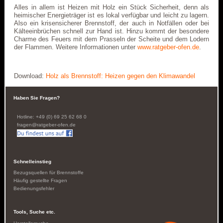
Alles in allem ist Heizen mit Holz ein Stück Sicherheit, denn als
heimischer Energieträger ist es lokal verfügbar und leicht zu lagern.
Also ein krisensicherer Brennstoff, der auch in Notfällen oder bei
Kälteeinbrüchen schnell zur Hand ist. Hinzu kommt der besondere
Charme des Feuers mit dem Prasseln der Scheite und dem Lodern
der Flammen. Weitere Informationen unter
www.ratgeber-ofen.de
.
Download:
Holz als Brennstoff: Heizen gegen den Klimawandel
Haben Sie Fragen?
Hotline: +49 (0) 69 25 62 68 0
fragen@ratgeber-ofen.de
Schnelleinstieg
Bezugsquellen für Brennstoffe
Häufig gestellte Fragen
Bedienungsfehler
Tools, Suche etc.