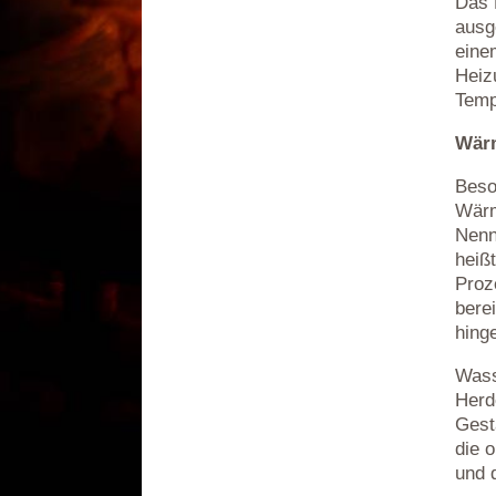
Das 
ausg
eine
Heiz
Temp
Wärm
Beso
Wärm
Nenn
heiß
Proz
bere
hing
Wass
Herd
Gest
die 
und 