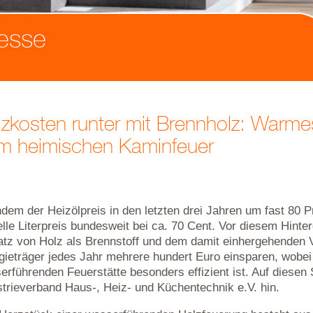
esse
izkosten runter mit Brennholz: Warm
m heimischen Kaminfeuer
dem der Heizölpreis in den letzten drei Jahren um fast 80 Pro
elle Literpreis bundesweit bei ca. 70 Cent. Vor diesem Hinte
atz von Holz als Brennstoff und dem damit einhergehenden Ve
gieträger jedes Jahr mehrere hundert Euro einsparen, wobei 
erführenden Feuerstätte besonders effizient ist. Auf diesen
strieverband Haus-, Heiz- und Küchentechnik e.V. hin.