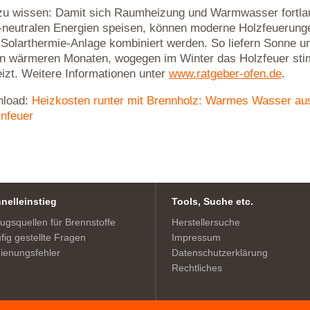
zu wissen: Damit sich Raumheizung und Warmwasser fortla
neutralen Energien speisen, können moderne Holzfeuerun
 Solarthermie-Anlage kombiniert werden. So liefern Sonne u
en wärmeren Monaten, wogegen im Winter das Holzfeuer sti
eizt. Weitere Informationen unter
www.ratgeber-ofen.de
.
load:
Heizkosten runter mit Brennholz: Warmes Wasser a
nfeuer
nelleinstieg
Tools, Suche etc.
ugsquellen für Brennstoffe
Herstellersuche
fig gestellte Fragen
Impressum
ienungsfehler
Datenschutzerklärung
Rechtliches