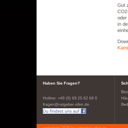
Gut 
CO2-
oder
in d
einh
Down
Kami
Haben Sie Fragen?
Sch
Bez
Hotline: +49 (0) 69 25 62 68 0
Häu
fragen@ratgeber-ofen.de
Bed
copyright 2026 by ratgeber-ofen.de