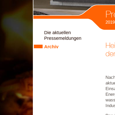
Pr
2019
Die aktuellen
Pressemeldungen
He
Archiv
de
Nach
aktu
Eins
Ener
wass
Indu