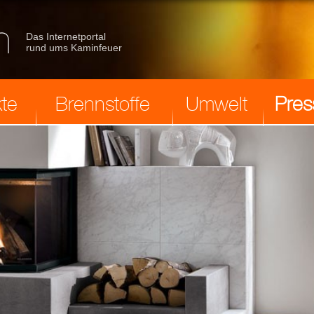
Das Internetportal
rund ums Kaminfeuer
te
Brennstoffe
Umwelt
Pres