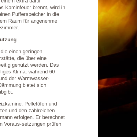
einem extra dafür
s Kaminfeuer brennt, wird in
inen Pufferspeicher in die
jedem Raum für angenehme
ezimmer.
nutzung
 die einen geringen
tätte, die über eine
itig genutzt werden. Das
liges Klima, während 60
n und der Warmwasser-
 Dämmung bietet sich
bgibt.
izkamine, Pelletöfen und
iten und den zahlreichen
hmann erfolgen. Er berechnet
en Voraus-setzungen prüfen