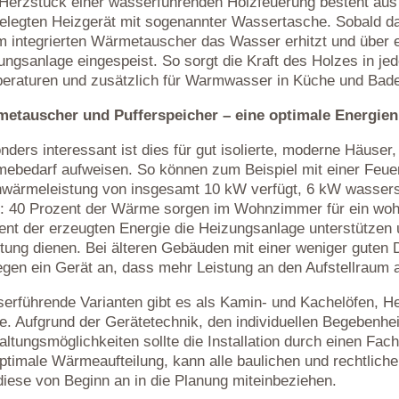
Herzstück einer wasserführenden Holzfeuerung besteht aus 
elegten Heizgerät mit sogenannter Wassertasche. Sobald da
m integrierten Wärmetauscher das Wasser erhitzt und über e
ungsanlage eingespeist. So sorgt die Kraft des Holzes in 
eraturen und zusätzlich für Warmwasser in Küche und Bad
etauscher und Pufferspeicher – eine optimale Energie
nders interessant ist dies für gut isolierte, moderne Häuser,
ebedarf aufweisen. So können zum Beispiel mit einer Feuers
wärmeleistung von insgesamt 10 kW verfügt, 6 kW wasserse
t: 40 Prozent der Wärme sorgen im Wohnzimmer für ein woh
ent der erzeugten Energie die Heizungsanlage unterstütze
itung dienen. Bei älteren Gebäuden mit einer weniger guten
egen ein Gerät an, dass mehr Leistung an den Aufstellraum a
erführende Varianten gibt es als Kamin- und Kachelöfen, He
e. Aufgrund der Gerätetechnik, den individuellen Begebenhe
altungsmöglichkeiten sollte die Installation durch einen Fac
optimale Wärmeaufteilung, kann alle baulichen und rechtlich
diese von Beginn an in die Planung miteinbeziehen.