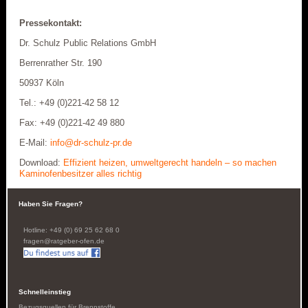
Pressekontakt:
Dr. Schulz Public Relations GmbH
Berrenrather Str. 190
50937 Köln
Tel.: +49 (0)221-42 58 12
Fax: +49 (0)221-42 49 880
E-Mail:
info@dr-schulz-pr.de
Download:
Effizient heizen, umweltgerecht handeln – so machen
Kaminofenbesitzer alles richtig
Haben Sie Fragen?
Hotline: +49 (0) 69 25 62 68 0
fragen@ratgeber-ofen.de
Schnelleinstieg
Bezugsquellen für Brennstoffe