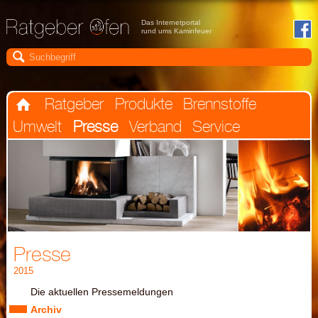
Das Internetportal
rund ums Kaminfeuer

Ratgeber
Produkte
Brennstoffe

Umwelt
Presse
Verband
Service
Presse
2015
Die aktuellen Pressemeldungen
Archiv