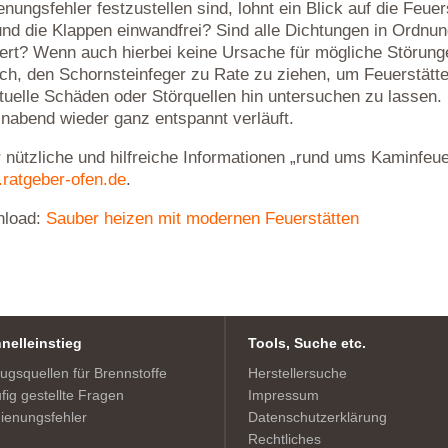
nungsfehler festzustellen sind, lohnt ein Blick auf die Feuers
 und die Klappen einwandfrei? Sind alle Dichtungen in Ordn
eert? Wenn auch hierbei keine Ursache für mögliche Störung
ich, den Schornsteinfeger zu Rate zu ziehen, um Feuerstätt
tuelle Schäden oder Störquellen hin untersuchen zu lassen.
nabend wieder ganz entspannt verläuft.
 nützliche und hilfreiche Informationen „rund ums Kaminfeue
ratgeber-ofen.de
.
load:
Sauber heizen mit modernen Feuerstätten
nelleinstieg
Tools, Suche etc.
ugsquellen für Brennstoffe
Herstellersuche
fig gestellte Fragen
Impressum
ienungsfehler
Datenschutzerklärung
Rechtliches