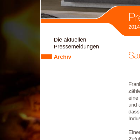
Pr
2014
Die aktuellen
Pressemeldungen
Sa
Archiv
Fran
zäh
eine
und 
dass
Indu
Einer
Zufu