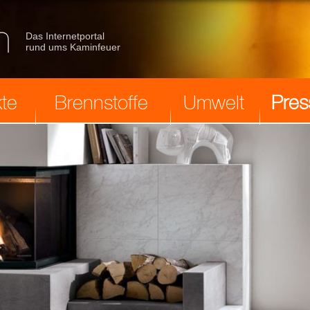
Das Internetportal
rund ums Kaminfeuer
te
Brennstoffe
Umwelt
Pres