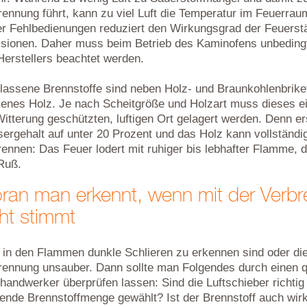
rennung führt, kann zu viel Luft die Temperatur im Feuerrau
er Fehlbedienungen reduziert den Wirkungsgrad der Feuerstät
sionen. Daher muss beim Betrieb des Kaminofens unbedingt
Herstellers beachtet werden.
lassene Brennstoffe sind neben Holz- und Braunkohlenbriket
kenes Holz. Je nach Scheitgröße und Holzart muss dieses ei
itterung geschützten, luftigen Ort gelagert werden. Denn er
ergehalt auf unter 20 Prozent und das Holz kann vollständ
ennen: Das Feuer lodert mit ruhiger bis lebhafter Flamme, di
Ruß.
ran man erkennt, wenn mit der Verb
ht stimmt
s in den Flammen dunkle Schlieren zu erkennen sind oder die 
rennung unsauber. Dann sollte man Folgendes durch einen qu
handwerker überprüfen lassen: Sind die Luftschieber richtig
ende Brennstoffmenge gewählt? Ist der Brennstoff auch wir