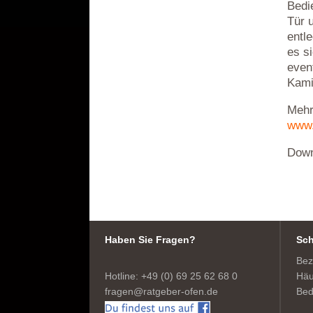
Bedie
Tür
entl
es s
even
Kami
Mehr
www.
Down
Haben Sie Fragen?
Sch
Bez
Hotline: +49 (0) 69 25 62 68 0
Häu
fragen@ratgeber-ofen.de
Bed