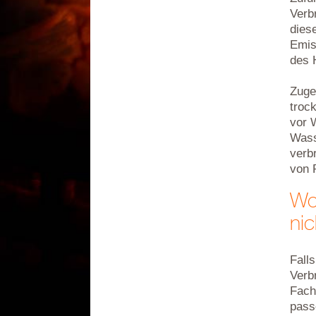
Verb
dies
Emis
des 
Zuge
troc
vor W
Wass
verbr
von 
Wo
nic
Fall
Verb
Fach
pass