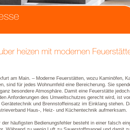
esse
uber heizen mit modernen Feuerstätt
kfurt am Main. – Moderne Feuerstätten, wozu Kaminöfen, K
len, sind für jedes Wohnumfeld eine Bereicherung. Sie spend
 ganz besondere Atmosphäre. Damit eine Feuerstätte jedo
den Anforderungen des Umweltschutzes gerecht wird, ist vo
 Gerätetechnik und Brennstoffeinsatz im Einklang stehen. 
strieverband Haus-, Heiz- und Küchentechnik aufmerksam.
 der häufigsten Bedienungsfehler besteht in einer falsch ein
hr. Während zu wenig Luft zu Sauerstoffmangel und damit zu 