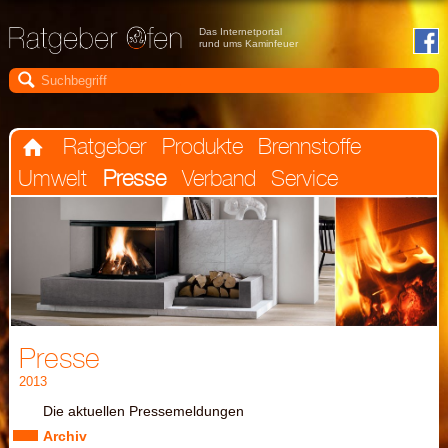
Das Internetportal
rund ums Kaminfeuer

Ratgeber
Produkte
Brennstoffe

Umwelt
Presse
Verband
Service
Presse
2013
Die aktuellen Pressemeldungen
Archiv