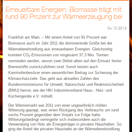
Erneuerbare Energien: Biomasse trägt mit
rund 90 Prozent zur Wärmeerzeugung bei
04.10.2013
Frankfurt am Main. – Mit einem Anteil von 91 Prozent war
Biomasse auch im Jahr 2011 die dominierende Größe bei der
Wärmebereitstellung aus erneuerbaren Energien. Gleichzeitig
konnten CO
-Emissionen von insgesamt 37,3 Mio. Tonnen
2
vermieden werden, wovon zwei Drittel allein auf den Einsatz fester
Brennstoffe zurückzuführen sind. Somit leisten auch
Kaminofenbesitzer einen wesentlichen Beitrag zur Sicherung der
Klimaschutzziele. Das geht aus aktuellen Zahlen des
Bundesministeriums für Umwelt, Naturschutz und Reaktorsicherheit
(BMU) hervor, wie der HKI Industrieverband Haus-, Heiz- und
Küchengeräte e.V. mitteilt.
Der Wärmemarkt war 2011 von einer ungewöhnlich milden
Witterung geprägt, was einen Rückgang des Verbrauchs um rund
sechs Prozent gegenüber dem Vorjahr zur Folge hatte.
Witterungsbedingt verringerte sich insbesondere auch die
Verwendung von Holz als Energieträger in privaten Haushalten. So
ging der Anteil der privaten Haushalte an der Wärmebereitstellung