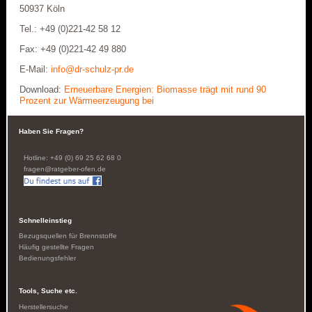
50937 Köln
Tel.: +49 (0)221-42 58 12
Fax: +49 (0)221-42 49 880
E-Mail:
info@dr-schulz-pr.de
Download:
Erneuerbare Energien: Biomasse trägt mit rund 90
Prozent zur Wärmeerzeugung bei
Haben Sie Fragen?
Hotline: +49 (0) 69 25 62 68 0
fragen@ratgeber-ofen.de
Schnelleinstieg
Bezugsquellen für Brennstoffe
Häufig gestellte Fragen
Bedienungsfehler
Tools, Suche etc.
Herstellersuche